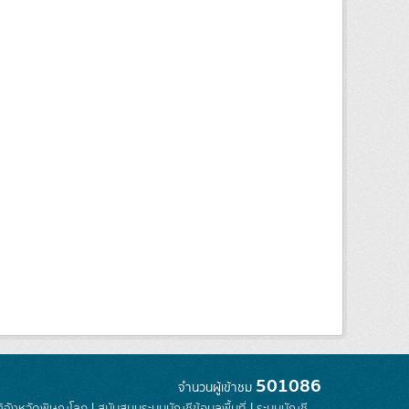
501086
จำนวนผู้เข้าชม