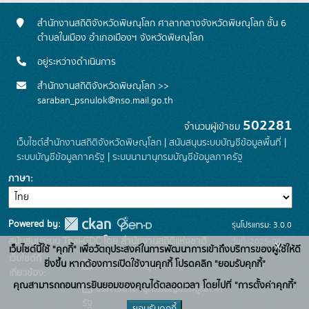
สำนักงานสถิติจังหวัดพิษณุโลก ศาลากลางจังหวัดพิษณุโลก ชั้น 6
ตำบลในเมือง อำเภอเมืองฯ จังหวัดพิษณุโลก
อยู่ระหว่างดำเนินการ
สำนักงานสถิติจังหวัดพิษณุโลก >>
saraban_psnulok@nso.mail.go.th
502281
จำนวนผู้เข้าชม
เว็บไซต์สำนักงานสถิติจังหวัดพิษณุโลก
|
สนับสนุนระบบบัญชีข้อมูลพื้นที่
|
ระบบบัญชีข้อมูลภาครัฐ
|
ระบบนามานุกรมบัญชีข้อมูลภาครัฐ
ภาษา
Powered by:
รุ่นโปรแกรม: 3.0.0
สนับสนุนระบบ Thai-GDC โดย สำนักงานสถิติแห่งชาติ
วันที่: 2025-06-
x
เว็บไซต์นี้ใช้ "คุกกี้" เพื่อวัตถุประสงค์ในการพัฒนาการเข้าถึงบริการของผู้ใช้ให้ดี
เว็บไซต์ที่
26
ยิ่งขึ้น หากต้องการเปิดใช้งานคุกกี้ โปรดคลิก "ยอมรับคุกกี้"
ระบบบัญชีข้อมูลภาครัฐ
เกี่ยวข้อง:
คุณสามารถถอนการยินยอมของคุณได้ตลอดเวลา โดยไปที่ "การตั้งค่าคุกกี้"
บริการนามานุกรมบัญชีข้อมูลภาค
รัฐ